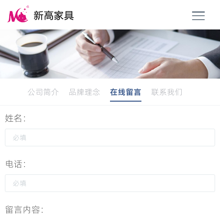
T
o
g
g
l
e
n
a
公司简介
品牌理念
在线留言
联系我们
v
i
姓名：
g
a
t
i
电话：
o
n
留言内容：