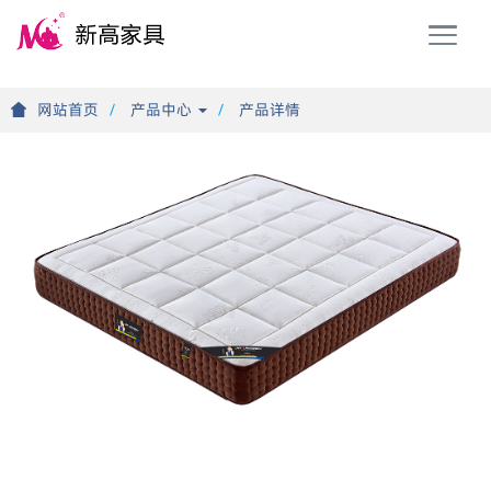
T
o
g
g
网站首页
产品中心
产品详情
l
e
n
a
v
i
g
a
t
i
o
n