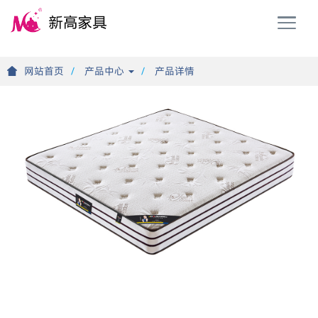
T
o
g
g
网站首页
产品中心
产品详情
l
e
n
a
v
i
g
a
t
i
o
n