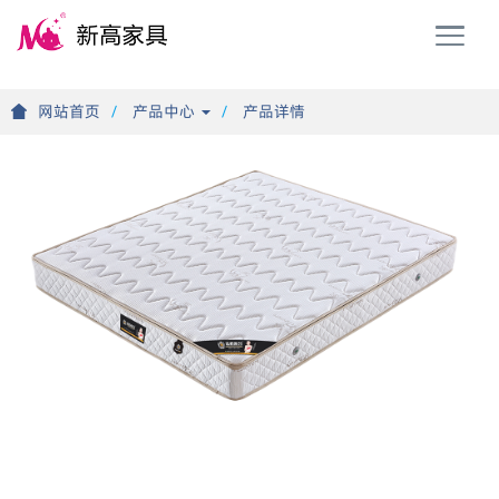
T
o
g
g
网站首页
产品中心
产品详情
l
e
n
a
v
i
g
a
t
i
o
n